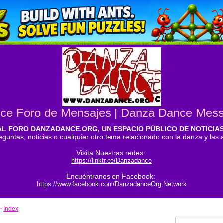
ce Foro de Mensajes | Danza Dance Mes
AL FORO DANZADANCE.ORG, UN ESPACIO PÚBLICO DE NOTICIA
eguntas, noticias o cualquier otro tema relacionado con la danza y las
Visita Nuestras redes:
https://linktr.ee/Danzadance
Encuéntranos en Facebook:
https://www.facebook.com/DanzadanceOrg.Network
>
Index