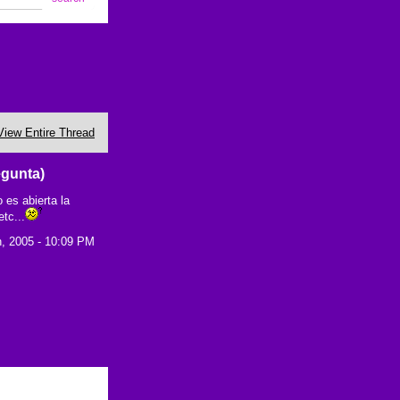
View Entire Thread
egunta)
 es abierta la
tc...
h, 2005 - 10:09 PM