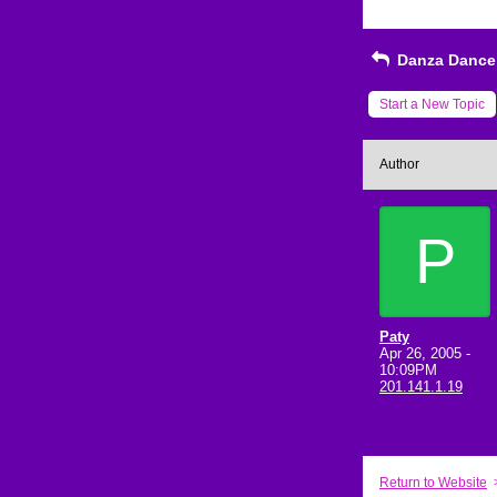
Danza Dance 
Start a New Topic
Author
P
Paty
Apr 26, 2005 -
10:09PM
201.141.1.19
Return to Website