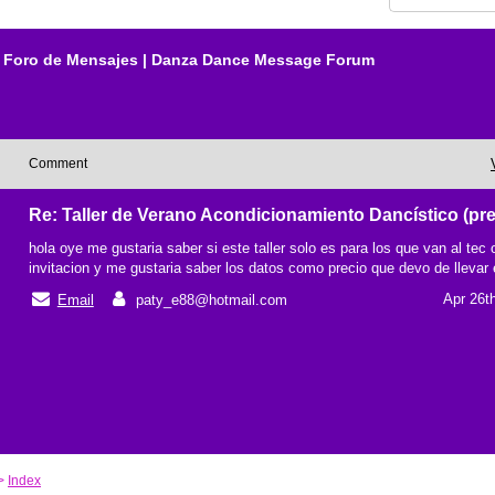
Foro de Mensajes | Danza Dance Message Forum
Comment
Re: Taller de Verano Acondicionamiento Dancístico (pr
hola oye me gustaria saber si este taller solo es para los que van al tec o
invitacion y me gustaria saber los datos como precio que devo de llevar e
Apr 26t
Email
paty_e88@hotmail.com
>
Index