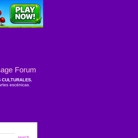
sage Forum
S CULTURALES.
 artes escénicas.
search