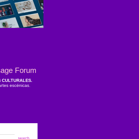
sage Forum
S CULTURALES.
 artes escénicas.
search