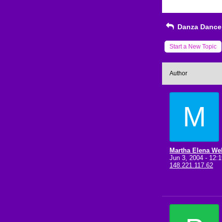
Danza Dance 
Start a New Topic
Author
M
Martha Elena We
Jun 3, 2004 - 12
148.221.117.62