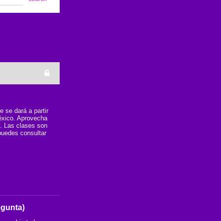
 se dará a partir
éxico. Aprovecha
a. Las clases son
 puedes consultar
egunta)