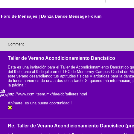
Foro de Mensajes | Danza Dance Message Forum
Comment
Taller de Verano Acondicionamiento Dancístico
Esta es una invitación para el Taller de Acondicionamiento Dancístico que
del 9 de junio al 9 de julio en el TEC de Monterrey Campus Ciudad de M
este verano desarrollando tus aptitudes físicas y artísticas para la danz
de lunes a viernes de una a dos de la tarde. Si quieres má información,
la página :
lsh
http://www.ccm.itesm.mx/dae/dc/talleres.html
:19AM
Anímate, es una buena oportunidad!!
Re: Taller de Verano Acondicionamiento Dancístico (pr