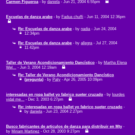
Carmen Figueroa
- by
daniela
- Jun 21, 2004 6:55pm
Escuelas de danza arabe
- by
Fadua chuffi
- Jun 11, 2004 12:36pm
Re: Escuelas de danza arabe
- by
nadia
- Jun 24, 2004
12:34pm
Re: Escuelas de danza arabe
- by
allegra
- Jul 27, 2004
11:42pm
Taller de Verano Acondicionamiento Dancístico
- by
Martha Elena
Wel...
- Jun 3, 2004 12:19am
Re: Taller de Verano Acondicionamiento Dancístico
(pregunta)
- by
Paty
- Apr 26, 2005 10:09pm
interesadas en ropa ballet yo fabrico sueter cruzado
- by
lourdes
vidal me...
- Dec 3, 2003 6:27pm
Re: interesadas en ropa ballet yo fabrico sueter cruzado
-
by
daniela
- Jun 23, 2004 2:27pm
Busco fabricantes de articulos de danza para distribuir en Mty
-
by
Miriam Martinez
- Oct 28, 2003 9:27pm