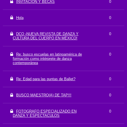
INVITACION Y BECAS
0
Hola
0
DCO ¡NUEVA REVISTA DE DANZA Y
0
CULTURA DEL CUERPO EN MÉXICO!
Re: busco escuelas en latinoamérica de
0
formación como intérprete de danza
contemporánea
Re: Edad para las puntas de Ballet?
0
BUSCO MAESTRO(A) DE TAP!!!
0
FOTOGRAFO ESPECIALIZADO EN
0
DANZA Y ESPECTACULOS